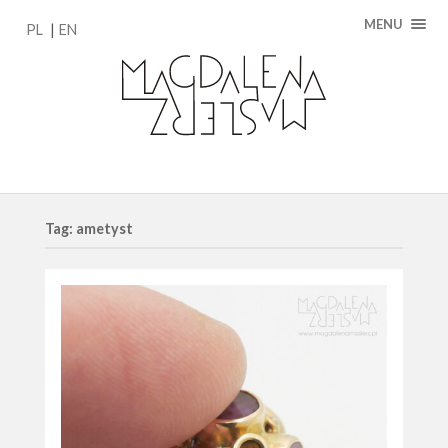
MENU
PL
EN
Tag: ametyst