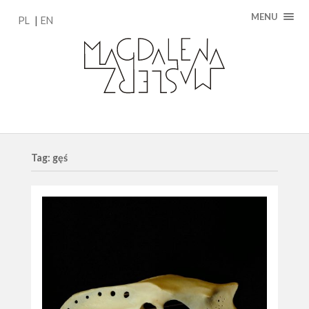
MENU
PL
EN
Tag: gęś