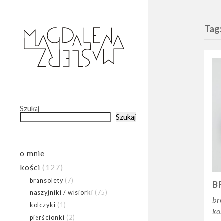
Tag:
Szukaj
Szukaj
o mnie
kości
(127)
bransolety
(7)
B
naszyjniki / wisiorki
(75)
br
kolczyki
(1)
ko
pierścionki
(2)