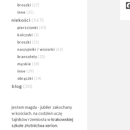
broszki
(27)
inne
(25)
niekości
(167)
pierścionki
(43)
kolczyki
(2)
broszki
(21)
naszyjniki / wisiorki
(62)
bransolety
(20)
męskie
(18)
inne
(29)
obrączki
(14)
blog
(30)
jestem magda - jubiler zakochany
w kościach. na codzień uczę
tajników rzemiosła w
krakowskiej
szkole złotnictwa xerion
.