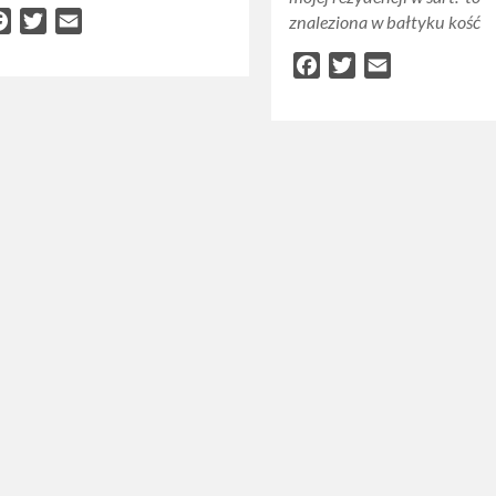
Facebook
Twitter
Email
znaleziona w bałtyku kość
Facebook
Twitter
Email