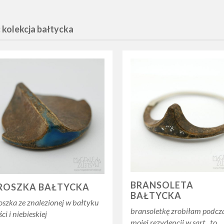
 kolekcja bałtycka
BRANSOLETA
ROSZKA BAŁTYCKA
BAŁTYCKA
oszka ze znalezionej w bałtyku
bransoletkę zrobiłam podcz
ści i niebieskiej
mojej rezydencji w sart. to