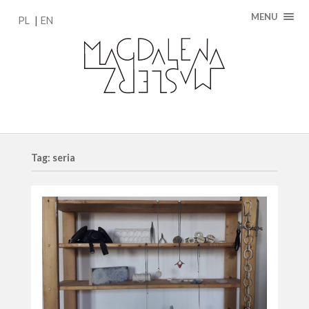
MENU
PL
EN
Tag: seria