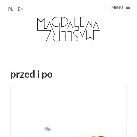
MENU
PL
EN
przed i po