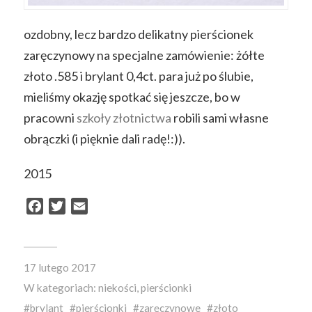
ozdobny, lecz bardzo delikatny pierścionek
zaręczynowy na specjalne zamówienie
: żółte
złoto .585 i brylant 0,4ct. para już po ślubie,
mieliśmy okazję spotkać się jeszcze, bo w
pracowni
szkoły złotnictwa
robili sami własne
obrączki (i pięknie dali radę!:)).
2015
Facebook
Twitter
Email
17 lutego 2017
W kategoriach:
niekości
,
pierścionki
brylant
pierścionki
zaręczynowe
złoto