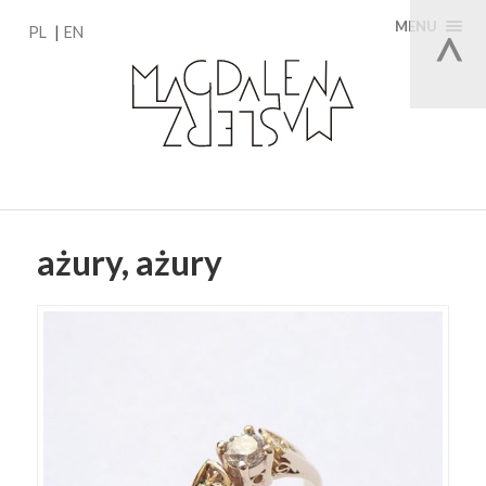
MENU
PL
EN
ażury, ażury