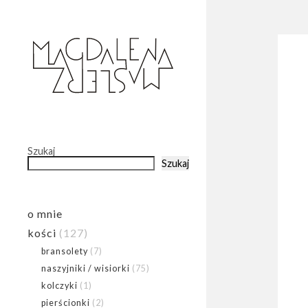
Szukaj
Szukaj
o mnie
kości
(127)
bransolety
(7)
naszyjniki / wisiorki
(75)
kolczyki
(1)
pierścionki
(2)