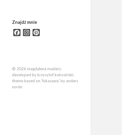
Znajdź mnie
Facebook
Instagram
Pinterest
© 2026 magdalena maślerz.
developed by krzysztof kokosiński.
theme based on 'fukasawa' by anders
norén