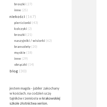
broszki
(27)
inne
(25)
niekości
(167)
pierścionki
(43)
kolczyki
(2)
broszki
(21)
naszyjniki / wisiorki
(62)
bransolety
(20)
męskie
(18)
inne
(29)
obrączki
(14)
blog
(30)
jestem magda - jubiler zakochany
w kościach. na codzień uczę
tajników rzemiosła w
krakowskiej
szkole złotnictwa xerion
.