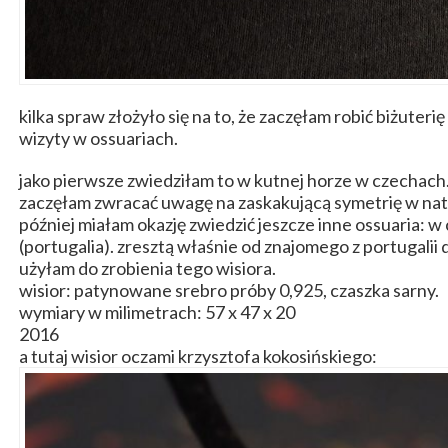
kilka spraw złożyło się na to, że zaczęłam robić biżuterię
wizyty w ossuariach.
jako pierwsze zwiedziłam to w kutnej horze w czechach
zaczęłam zwracać uwagę na zaskakującą symetrię w nat
później miałam okazję zwiedzić jeszcze inne ossuaria: w 
(portugalia). zresztą właśnie od znajomego z portugalii 
użyłam do zrobienia tego wisiora.
wisior: patynowane srebro próby 0,925, czaszka sarny.
wymiary w milimetrach: 57 x 47 x 20
2016
a tutaj wisior oczami krzysztofa kokosińskiego: