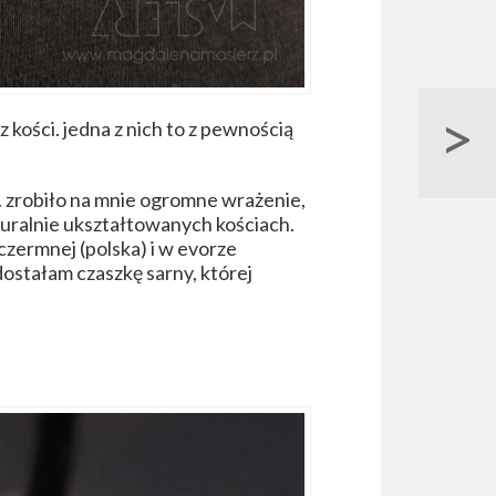
>
 z kości. jedna z nich to z pewnością
. zrobiło na mnie ogromne wrażenie,
uralnie ukształtowanych kościach.
czermnej (polska) i w evorze
dostałam czaszkę sarny, której