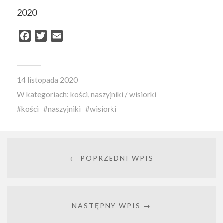
2020
Facebook
Twitter
Email
14 listopada 2020
W kategoriach:
kości
,
naszyjniki / wisiorki
kości
naszyjniki
wisiorki
← POPRZEDNI WPIS
NASTĘPNY WPIS →