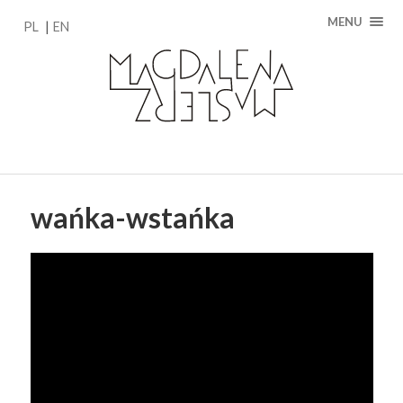
MENU
PL
EN
wańka-wstańka