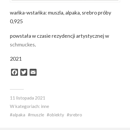
wańka-wstańka
: muszla, alpaka, srebro próby
0,925
powstała w czasie rezydencji artystycznej w
schmuckes
.
2021
Facebook
Twitter
Email
11 listopada 2021
W kategoriach:
inne
alpaka
muszle
obiekty
srebro