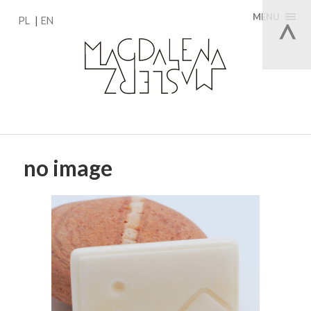
MENU
PL
EN
no image