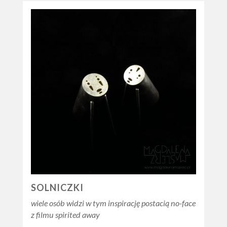
SOLNICZKI
wiele osób widzi w tym inspirację postacią no-face
z filmu spirited away