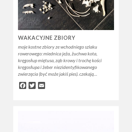
WAKACYJNE ZBIORY
moje kostne zbiory ze wchodniego szlaku
rowerowego: miednica jeża, żuchwa kota,
kręgosłup miętusa, ząb krowy i trochę kości
kręgosłupa i żeber niezidentyfikowanego
zwierzęcia (być może jakiś pies). czekają…
Facebook
Twitter
Email