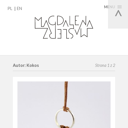
MENU
PL
EN
Autor: Kokos
Strona 1 z 2