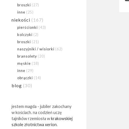
broszki
(27)
inne
(25)
niekości
(167)
pierścionki
(43)
kolczyki
(2)
broszki
(21)
naszyjniki / wisiorki
(62)
bransolety
(20)
męskie
(18)
inne
(29)
obrączki
(14)
blog
(30)
jestem magda - jubiler zakochany
w kościach. na codzień uczę
tajników rzemiosła w
krakowskiej
szkole złotnictwa xerion
.