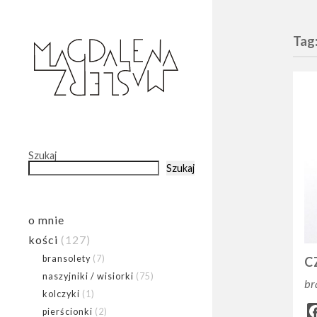
Tag:
Szukaj
Szukaj
o mnie
kości
(127)
bransolety
(7)
C
naszyjniki / wisiorki
(75)
br
kolczyki
(1)
pierścionki
(2)