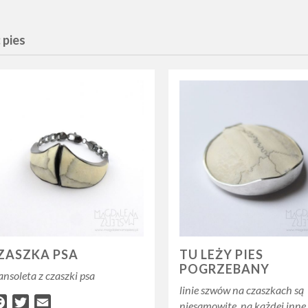
 pies
ZASZKA PSA
TU LEŻY PIES
POGRZEBANY
ansoleta z czaszki psa
linie szwów na czaszkach są
Facebook
Twitter
Email
niesamowite. na każdej inne,