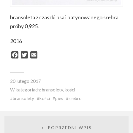
bransoleta z czaszki psa
i patynowanego srebra
próby 0,925.
2016
Facebook
Twitter
Email
20 lutego 2017
W kategoriach:
bransolety
,
kości
bransolety
kości
pies
srebro
← POPRZEDNI WPIS