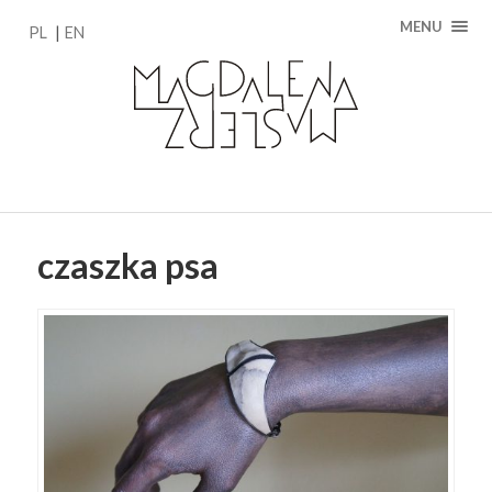
MENU
PL
EN
czaszka psa