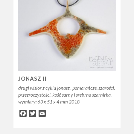
JONASZ II
drugi wisior z cyklu jonasz. pomarańcze, szarości,
przezroczystości. kość sarny i srebrna szarnirka.
wymiary: 63 x 51 x 4 mm 2018
Facebook
Twitter
Email