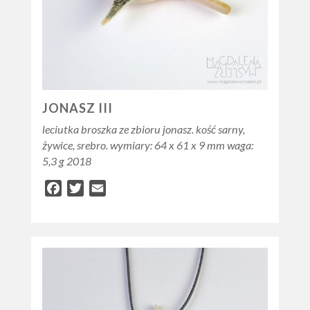
JONASZ III
leciutka broszka ze zbioru jonasz. kość sarny,
żywice, srebro. wymiary: 64 x 61 x 9 mm waga:
5,3 g 2018
Facebook
Twitter
Email