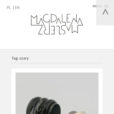
MENU
PL
EN
Tag: szary