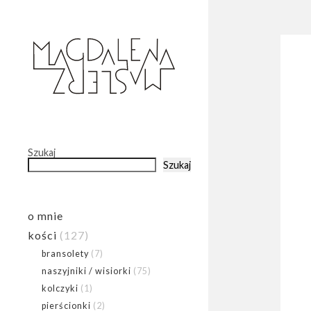
Szukaj
Szukaj
o mnie
kości
(127)
bransolety
(7)
naszyjniki / wisiorki
(75)
kolczyki
(1)
pierścionki
(2)