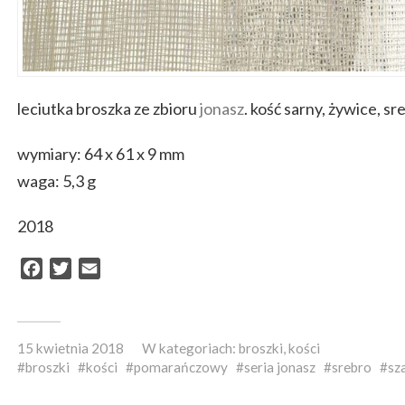
leciutka broszka ze zbioru
jonasz
. kość sarny, żywice, sr
wymiary: 64 x 61 x 9 mm
waga: 5,3 g
2018
Facebook
Twitter
Email
15 kwietnia 2018
W kategoriach:
broszki
,
kości
broszki
kości
pomarańczowy
seria jonasz
srebro
sz