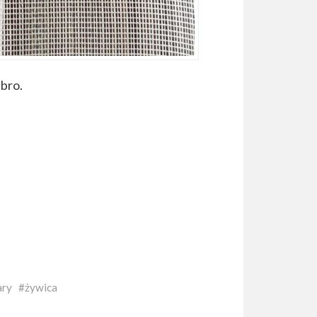
ebro.
ary
żywica