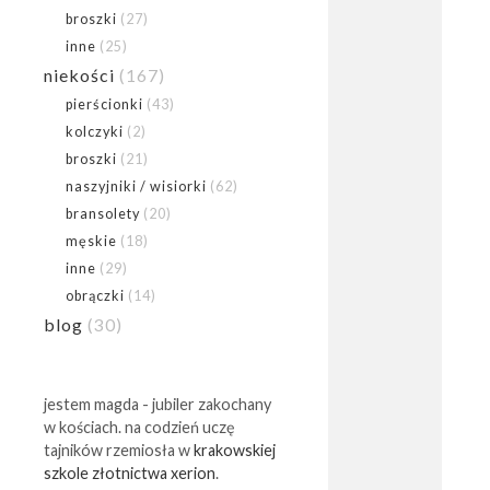
broszki
(27)
inne
(25)
niekości
(167)
pierścionki
(43)
kolczyki
(2)
broszki
(21)
naszyjniki / wisiorki
(62)
bransolety
(20)
męskie
(18)
inne
(29)
obrączki
(14)
blog
(30)
jestem magda - jubiler zakochany
w kościach. na codzień uczę
tajników rzemiosła w
krakowskiej
szkole złotnictwa xerion
.