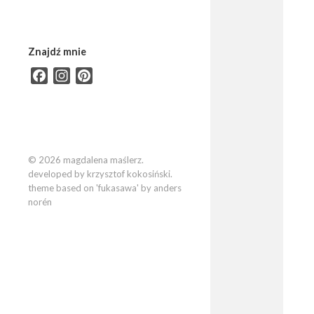
Znajdź mnie
Facebook
Instagram
Pinterest
© 2026 magdalena maślerz.
developed by krzysztof kokosiński.
theme based on 'fukasawa' by anders
norén