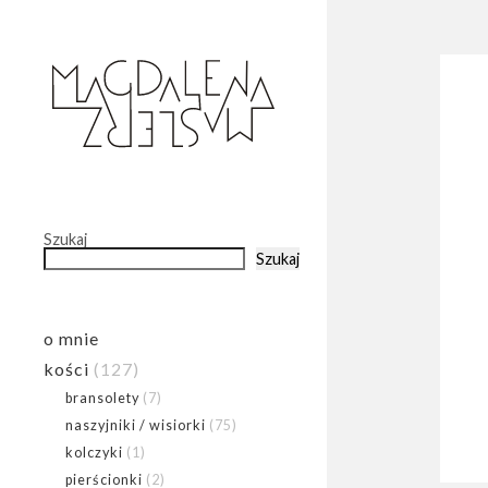
Szukaj
Szukaj
o mnie
kości
(127)
bransolety
(7)
naszyjniki / wisiorki
(75)
kolczyki
(1)
pierścionki
(2)