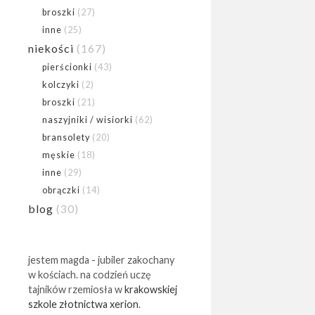
broszki
(27)
inne
(25)
niekości
(167)
pierścionki
(43)
kolczyki
(2)
broszki
(21)
naszyjniki / wisiorki
(62)
bransolety
(20)
męskie
(18)
inne
(29)
obrączki
(14)
blog
(30)
jestem magda - jubiler zakochany
w kościach. na codzień uczę
tajników rzemiosła w
krakowskiej
szkole złotnictwa xerion
.